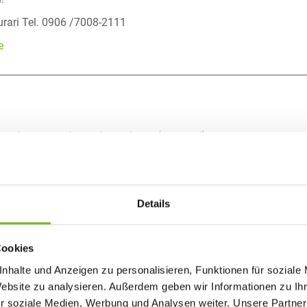
rari Tel. 0906 /7008-2111
e
steiger / Seiteneinsteiger (m/w/d)
d) Teilzeit oder Vollzeit
Details
Medientechnologen Druck / Drucker / Bogenoffset
Mediengestalter Digital und Print / Fachrichtung
Cookies
nhalte und Anzeigen zu personalisieren, Funktionen für soziale
chkraft für Lagerlogistik (m/w/d)
Website zu analysieren. Außerdem geben wir Informationen zu I
r soziale Medien, Werbung und Analysen weiter. Unsere Partner