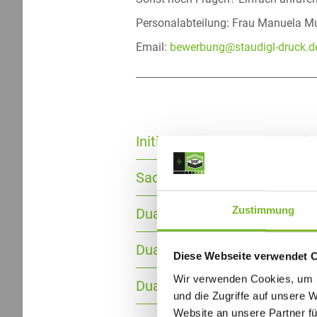
Personalabteilung: Frau Manuela Mu
Email:
bewerbung@staudigl-druck.d
Initiativbewerbung / Querein
Sachbearbeitung Export (m/w/
Zustimmung
Duale Ausbildung 2026 zum 
Duale Ausbildung 2027 zum 
Diese Webseite verwendet 
Wir verwenden Cookies, um I
Duale Ausbildung 2027 zur Fa
und die Zugriffe auf unsere 
Website an unsere Partner fü