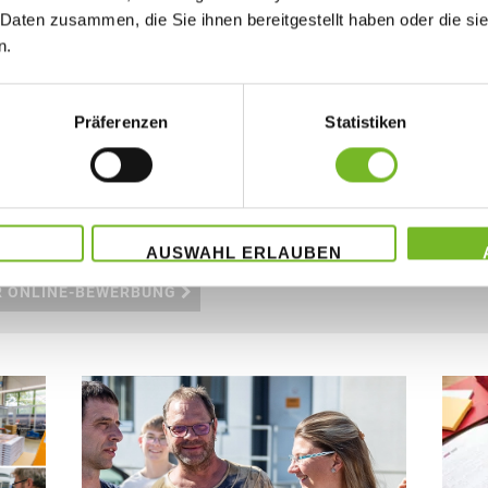
Medientechnologen Druck / Drucker / Bogenoffset
 Daten zusammen, die Sie ihnen bereitgestellt haben oder die s
n.
Präferenzen
Statistiken
 Online-Bewerbung
e an unserem Online-Bewerbungsverfahren. Da uns der Schutz Ihr
wir Sie nachfolgend über die Erhebung, Verarbeitung und Nutzu
gsverfahrens informieren.
AUSWAHL ERLAUBEN
R ONLINE-BEWERBUNG