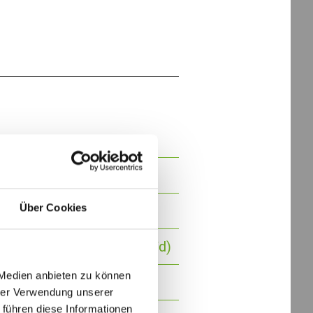
Über Cookies
druck (m/w/d)
 Projektmanagement (m/w/d)
 Medien anbieten zu können
hrer Verwendung unserer
 führen diese Informationen