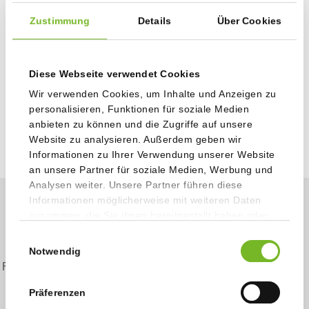
optimale Wertschöpfung für die gesamte Lieferkette zu
erzielen.
Zustimmung
Details
Über Cookies
Wenn Sie einen Druckpartner suchen, der ein Höchstmaß
an Qualität, Flexibilität und Professionalität bietet, dann
Diese Webseite verwendet Cookies
sind Sie bei Staudigl-Druck richtig.
Wir verwenden Cookies, um Inhalte und Anzeigen zu
Vereinbaren Sie einen Termin und lassen Sie sich von uns
personalisieren, Funktionen für soziale Medien
beraten!
anbieten zu können und die Zugriffe auf unsere
Zum Kontaktformular
Website zu analysieren. Außerdem geben wir
Informationen zu Ihrer Verwendung unserer Website
an unsere Partner für soziale Medien, Werbung und
Analysen weiter. Unsere Partner führen diese
Informationen möglicherweise mit weiteren Daten
zusammen, die Sie ihnen bereitgestellt haben oder
die sie im Rahmen Ihrer Nutzung der Dienste
Einwilligungsauswahl
gesammelt haben.
Notwendig
Full Service Konzept
Downloads
Kontakt
Präferenzen