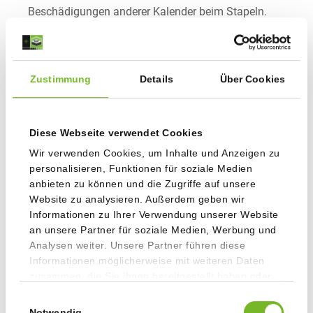
Beschädigungen anderer Kalender beim Stapeln.
Hier finden Sie eine Standvorlage mit wichtigen
Informationen zum Anlegen der Daten.
Standvorlage 360° Fälzel
Zustimmung
Details
Über Cookies
Diese Webseite verwendet Cookies
Wir verwenden Cookies, um Inhalte und Anzeigen zu
personalisieren, Funktionen für soziale Medien
anbieten zu können und die Zugriffe auf unsere
Website zu analysieren. Außerdem geben wir
Informationen zu Ihrer Verwendung unserer Website
an unsere Partner für soziale Medien, Werbung und
Analysen weiter. Unsere Partner führen diese
Informationen möglicherweise mit weiteren Daten
zusammen, die Sie ihnen bereitgestellt haben oder
die sie im Rahmen Ihrer Nutzung der Dienste
Einwilligungsauswahl
gesammelt haben.
Notwendig