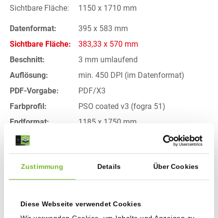
Sichtbare Fläche:
1150 x 1710 mm
Datenformat:
395 x 583 mm
Sichtbare Fläche:
383,33 x 570 mm
Beschnitt:
3 mm umlaufend
Auflösung:
min. 450 DPI (im Datenformat)
PDF-Vorgabe:
PDF/X3
Farbprofil:
PSO coated v3 (fogra 51)
Endformat:
1185 x 1750 mm
Bitte Sichtformat beachten!
Bitte beachten Sie, dass das Sichtformat (sichtbare
Zustimmung
Details
Über Cookies
Fläche) und das Endformat unterschiedlich sind und Sie
ihre Daten so anlegen, dass alle wichtigen Elemente
innerhalb der sichtbaren Fläche liegen!
Diese Webseite verwendet Cookies
Datenblatt als Download
Wir verwenden Cookies, um Inhalte und Anzeigen zu