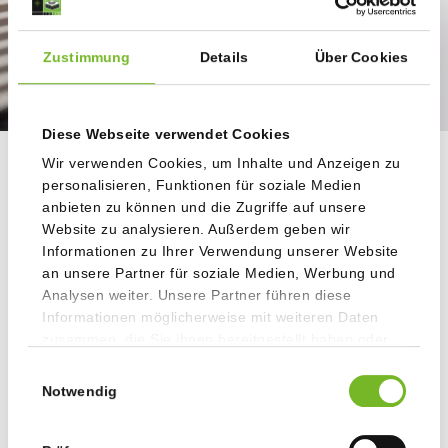
Zustimmung
Details
Über Cookies
Diese Webseite verwendet Cookies
Wir verwenden Cookies, um Inhalte und Anzeigen zu
personalisieren, Funktionen für soziale Medien
ÖKONOMIE – „RISIKEN SIND
anbieten zu können und die Zugriffe auf unsere
Website zu analysieren. Außerdem geben wir
DIE BUGWELLEN DES
Informationen zu Ihrer Verwendung unserer Website
ERFOLGS“
an unsere Partner für soziale Medien, Werbung und
Analysen weiter. Unsere Partner führen diese
Informationen möglicherweise mit weiteren Daten
zusammen, die Sie ihnen bereitgestellt haben oder
die sie im Rahmen Ihrer Nutzung der Dienste
Wer seine Chancen erkennen und nutzen will, muss
Einwilligungsauswahl
gesammelt haben.
unabdingbar auch seine Risiken managen.
Notwendig
Jede erfolgreiche Unternehmensstrategie ist dadurch