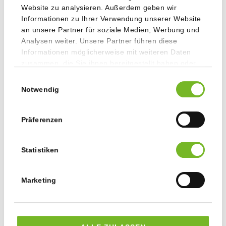
Website zu analysieren. Außerdem geben wir
Informationen zu Ihrer Verwendung unserer Website
an unsere Partner für soziale Medien, Werbung und
Analysen weiter. Unsere Partner führen diese
Informationen möglicherweise mit weiteren Daten
zusammen, die Sie ihnen bereitgestellt haben oder
die sie im Rahmen Ihrer Nutzung der Dienste
Einwilligungsauswahl
gesammelt haben.
Notwendig
Präferenzen
DAY&NIGHT – EIN PLAKAT MIT ZWEI
GESICHTERN
Statistiken
Leuchtende Farben und überaus verblüffende Effekte
erzielt man bei hinterleuchteten Plakaten durch den Druck
Marketing
des Motivs auf Vorder- und Rückseite.
Besonders im Winter, wenn es lange dunkel ist, kommen
Plakate mit dieser raffinierten Technik hervorragend zur