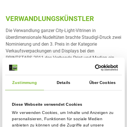
VERWANDLUNGSKÜNSTLER
Die Verwandlung ganzer City-Light-Vitrinen in
überdimensionale Nudeltüten brachte Staudigl-Druck zwei
Nominierung und den 3. Preis in der Kategorie
Verkaufsverpackungen und Displays bei den
PRINTSTARS 2011 des Verbands Print und Medien ein.
Dank unserer Digitaldruckerei und eigener
Werbemittelproduktion sind wir in der Lage, diese
außergewöhnlichen Projekte zu realisieren.
Zustimmung
Details
Über Cookies
Diese Webseite verwendet Cookies
Wir verwenden Cookies, um Inhalte und Anzeigen zu
personalisieren, Funktionen für soziale Medien
anbieten zu können und die Zugriffe auf unsere