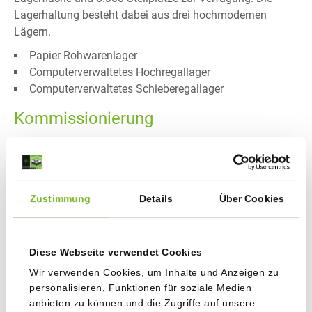
Lagerhaltung besteht dabei aus drei hochmodernen
Lägern.
Papier Rohwarenlager
Computerverwaltetes Hochregallager
Computerverwaltetes Schieberegallager
Kommissionierung
Individuell nach Ihren Vorgaben werden Produkte
kommissioniert. Sorgfältiges Warenhandling und
optimierte Verpackungen sind selbstverständlich. Die
Kommissionierung erfolgt nach wegoptimierten
Zustimmung
Details
Über Cookies
Versandlisten und ermöglicht so eine kostengünstige und
kundengenaue Warendistribution. Rationelle Distribution
dank perfekter Planung.
Diese Webseite verwendet Cookies
Wir verwenden Cookies, um Inhalte und Anzeigen zu
Versand
personalisieren, Funktionen für soziale Medien
anbieten zu können und die Zugriffe auf unsere
Den Versand Ihrer Drucksachen überlassen wir nur