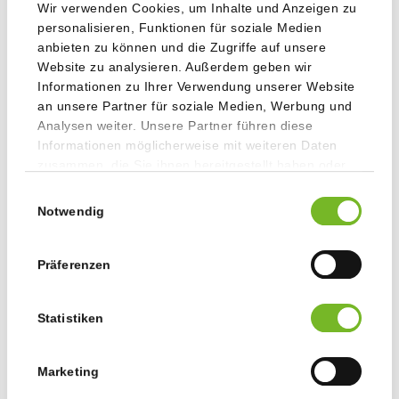
Wir verwenden Cookies, um Inhalte und Anzeigen zu
personalisieren, Funktionen für soziale Medien
anbieten zu können und die Zugriffe auf unsere
Website zu analysieren. Außerdem geben wir
Informationen zu Ihrer Verwendung unserer Website
an unsere Partner für soziale Medien, Werbung und
Analysen weiter. Unsere Partner führen diese
Informationen möglicherweise mit weiteren Daten
zusammen, die Sie ihnen bereitgestellt haben oder
die sie im Rahmen Ihrer Nutzung der Dienste
Einwilligungsauswahl
gesammelt haben.
Notwendig
Beziehen Sie uns früh mit ein
Präferenzen
Gerne beraten wir Sie bereits vorab über Möglichkeiten,
Ihre Kalender kostensparend und preiswert umzusetzen.
Oft entscheiden schon ein paar Millimeter!
Statistiken
Auf Wunsch lesen wir auch gerne das Kalendarium
Korrektur. Nehmen Sie Kontakt mit uns auf.
Marketing