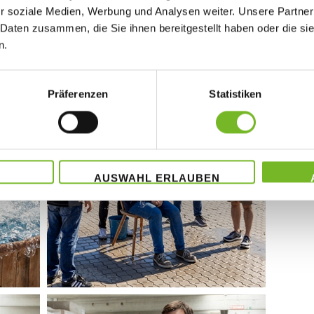
r soziale Medien, Werbung und Analysen weiter. Unsere Partner
flinge ihre Gautschbriefe und wurden damit offiziell in
 Daten zusammen, die Sie ihnen bereitgestellt haben oder die s
 aufgenommen. Die tief im Handwerk verwurzelte
n.
rinnen und Mitarbeitern mit großem Interesse verfolgt.
Präferenzen
Statistiken
AUSWAHL ERLAUBEN