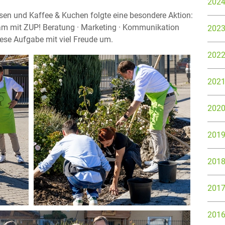
202
n und Kaffee & Kuchen folgte eine besondere Aktion:
m mit ZUP! Beratung · Marketing · Kommunikation
202
ese Aufgabe mit viel Freude um.
202
202
202
201
201
201
201