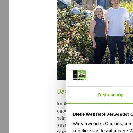
Das Gautschen – „Gott grü
Zustimmung
Im Anschluss folgte der traditione
dabei von den „Sünden der Lehrzeit“
Diese Webseite verwendet 
seinen Beisitzern die Zeremonie, wä
Wir verwenden Cookies, um I
ausschlossen. Auch der Schwammhal
und die Zugriffe auf unsere 
frischgebackenen Gesellen der Wass