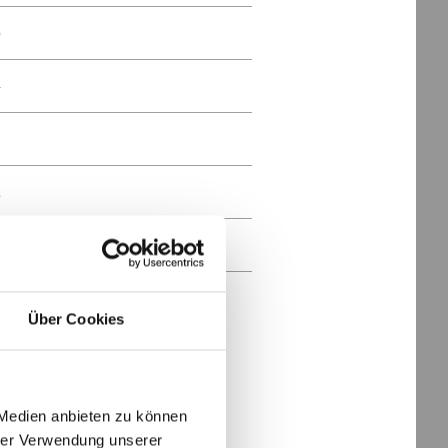
5
4
3
2
1
0
Über Cookies
 Medien anbieten zu können
hrer Verwendung unserer