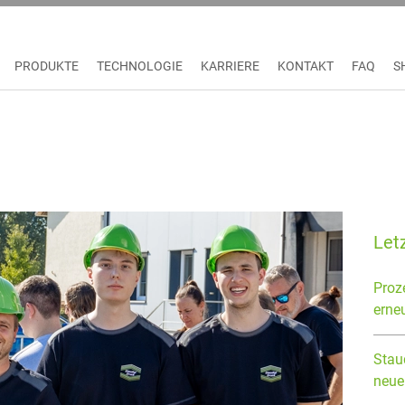
PRODUKTE
TECHNOLOGIE
KARRIERE
KONTAKT
FAQ
S
ebsfest mit Gautschen und Baumpflanzchallenge
Letz
Proz
erneu
Staud
neue