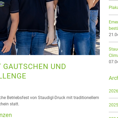
Plak
Erneu
best
21.0
Staud
Clim
07.0
T GAUTSCHEN UND
LLENGE
Arc
202
he Betriebsfest von Staudigl-Druck mit traditionellem
ein statt.
202
anzen