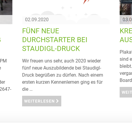
02.09.2020
03.
FÜNF NEUE
KRE
G
DURCHSTARTER BEI
AU
STAUDIGL-DRUCK
Plakat
sind 
 IPM
Wir freuen uns sehr, auch 2020 wieder
bleib
e
fünf neue Auszubildende bei Staudigl-
verga
Druck begrüßen zu dürfen. Nach einem
Board
der
ersten kurzen Kennenlernen ging es für
12647-
die …
WEI
WEITERLESEN