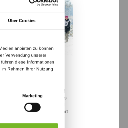
Über Cookies
 Medien anbieten zu können
01.2020
hrer Verwendung unserer
WINNE UND
 führen diese Informationen
ie im Rahmen Ihrer Nutzung
WINNENDE IM
ZEMBER 2019
Mitspielerinnen , liebe Mitspieler!
Marketing
zum Finale unseres Gewinnspiels
 Sie wieder zahlreich mitgespielt.
n Dank dafür! Die richtige Antwort
: …