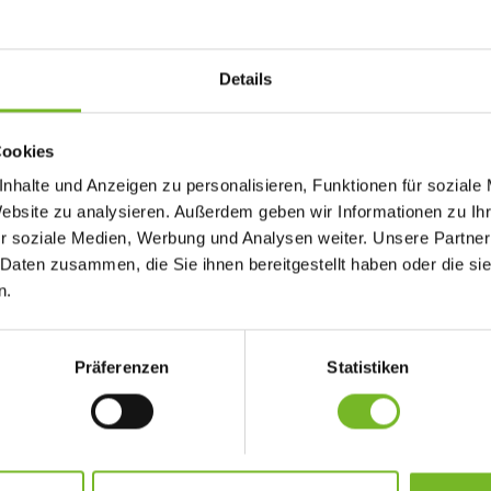
Details
Cookies
nhalte und Anzeigen zu personalisieren, Funktionen für soziale
28.01.2020
08.
Website zu analysieren. Außerdem geben wir Informationen zu I
ZAHLEN – DATEN –
GE
r soziale Medien, Werbung und Analysen weiter. Unsere Partner
 Daten zusammen, die Sie ihnen bereitgestellt haben oder die s
FAKTEN: KLIMANEUTRALE
GE
n.
ALLWETTERPLAKATE
DE
 und
und
Im Jahr 2019 wurden bei Staudigl-Druck
Liebe 
Präferenzen
Statistiken
e mit
insgesamt 253.000 klimaneutrale
Auch 
Allwetterplakate produziert und dadurch
haben
199.950 kg CO2 kompensiert. Das
Viele
unterstützte Klimaschutzprojekt ist eine
lautet
Biomasse in …