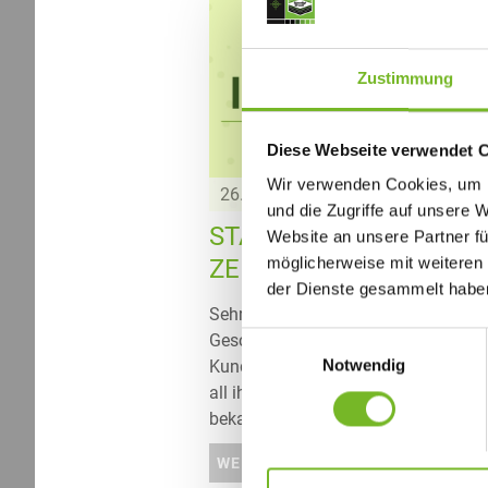
Zustimmung
Diese Webseite verwendet 
Wir verwenden Cookies, um I
26.03.2020
und die Zugriffe auf unsere 
STAUDIGL-DRUCK IN
Website an unsere Partner fü
möglicherweise mit weiteren
ZEITEN VON CORONA
der Dienste gesammelt habe
Sehr geehrte Geschäftspartnerinnen
Einwilligungsauswahl
Geschäftspartner, liebe Kundinnen 
Notwendig
Kunden, aufgrund der aktuellen Lag
all ihren Einschränkungen geben wir
bekannt, dass es uns derzeit …
WEITERLESEN