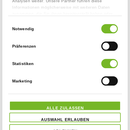
Analysen weiter. Unsere Partner führen diese
2019
Informationen möglicherweise mit weiteren Daten
zusammen, die Sie ihnen bereitgestellt haben oder
2018
die sie im Rahmen Ihrer Nutzung der Dienste
Einwilligungsauswahl
gesammelt haben.
Notwendig
2017
Präferenzen
2016
Statistiken
2015
2014
Marketing
2013
ALLE ZULASSEN
2012
AUSWAHL ERLAUBEN
2011