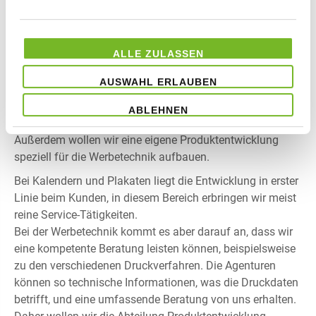
Und was planen Sie für die Zukunft?
Für das Geschäftsfeld Werbetechnik war es notwendig, in
ALLE ZULASSEN
ein neues Drucksystem zu investieren. So können wir jetzt
auch ein Stoffdruckverfahren anbieten, das mit
AUSWAHL ERLAUBEN
wasserbasierten Tinten im Thermo-Sublimations-
Verfahren arbeitet. Es eignet sich vor allem für
ABLEHNEN
Textilmaterialien, die im Indoor-Bereich eingesetzt werden.
Außerdem wollen wir eine eigene Produktentwicklung
speziell für die Werbetechnik aufbauen.
Bei Kalendern und Plakaten liegt die Entwicklung in erster
Linie beim Kunden, in diesem Bereich erbringen wir meist
reine Service-Tätigkeiten.
Bei der Werbetechnik kommt es aber darauf an, dass wir
eine kompetente Beratung leisten können, beispielsweise
zu den verschiedenen Druckverfahren. Die Agenturen
können so technische Informationen, was die Druckdaten
betrifft, und eine umfassende Beratung von uns erhalten.