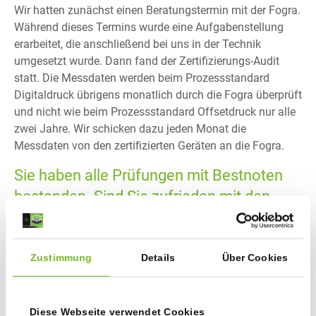
Wir hatten zunächst einen Beratungstermin mit der Fogra.
Während dieses Termins wurde eine Aufgabenstellung
erarbeitet, die anschließend bei uns in der Technik
umgesetzt wurde. Dann fand der Zertifizierungs-Audit
statt. Die Messdaten werden beim Prozessstandard
Digitaldruck übrigens monatlich durch die Fogra überprüft
und nicht wie beim Prozessstandard Offsetdruck nur alle
zwei Jahre. Wir schicken dazu jeden Monat die
Messdaten von den zertifizierten Geräten an die Fogra.
Sie haben alle Prüfungen mit Bestnoten
bestanden. Sind Sie zufrieden mit den
Resultaten?
Ja natürlich, wir sind sehr zufrieden damit. Es war ein
Zustimmung
Details
Über Cookies
weiterer Meilenstein in Hinblick auf Verbesserung und
Rationalisierung in unserem Betrieb. Die Stabilität in der
Produktion ist deutlich gestiegen. Trotz der
Diese Webseite verwendet Cookies
Rationalisierung und kürzerer Produktionszeiten darf