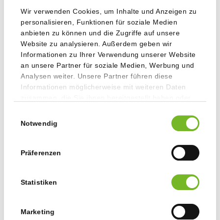
schließlich die Qualität nicht leiden, sie muss im Gegenteil
Wir verwenden Cookies, um Inhalte und Anzeigen zu
verfestigt werden.
personalisieren, Funktionen für soziale Medien
anbieten zu können und die Zugriffe auf unsere
Mit welcher Geschäftsentwicklung
Website zu analysieren. Außerdem geben wir
Informationen zu Ihrer Verwendung unserer Website
rechnen Sie im Lauf der nächsten zwölf
an unsere Partner für soziale Medien, Werbung und
Monate?
Analysen weiter. Unsere Partner führen diese
Informationen möglicherweise mit weiteren Daten
Wir verspüren aufgrund der Wirtschaftskrise durchaus
zusammen, die Sie ihnen bereitgestellt haben oder
auch einen gewissen Druck am Markt. Die Kunden
die sie im Rahmen Ihrer Nutzung der Dienste
Einwilligungsauswahl
disponieren vorsichtiger. Wir rechnen aber nicht mit einem
gesammelt haben.
Notwendig
Rückgang, schlimmstenfalls mit einer Stagnation.
Momentan können wir einen Zuwachs von fünf Prozent
im Vergleich zum Vorjahr verzeichnen. Für nächstes Jahr
Präferenzen
bin ich allerdings eher skeptisch mit einem Zuwachs im
gleichen Maß.
Statistiken
Haben Sie in jüngster Zeit weitere
Projekte und Investitionen umgesetzt?
Marketing