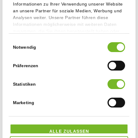
Staudigl-Druck pflanzt mit ClimatePartner Bäume in
Informationen zu Ihrer Verwendung unserer Website
München
07.04.2026
an unsere Partner für soziale Medien, Werbung und
Analysen weiter. Unsere Partner führen diese
Informationen möglicherweise mit weiteren Daten
zusammen, die Sie ihnen bereitgestellt haben oder
Archiv
die sie im Rahmen Ihrer Nutzung der Dienste
Einwilligungsauswahl
gesammelt haben.
Notwendig
2026
Präferenzen
2025
Statistiken
2024
2023
Marketing
2022
ALLE ZULASSEN
2021