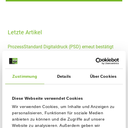
Letzte Artikel
ProzessStandard Digitaldruck (PSD) erneut bestätigt
16.06.2026
Staudigl-Druck erweitert Digitaldruck mit neuer HP-Indigo
26.05.2026
Zustimmung
Details
Über Cookies
PlakaDiva 2026
23.04.2026
Diese Webseite verwendet Cookies
Wir verwenden Cookies, um Inhalte und Anzeigen zu
Erneut ITQ-Zertifiziert: Staudigl-Druck bestätigt hohen IT-
personalisieren, Funktionen für soziale Medien
Sicherheitsstandard
21.04.2026
anbieten zu können und die Zugriffe auf unsere
Website zu analysieren. Außerdem geben wir