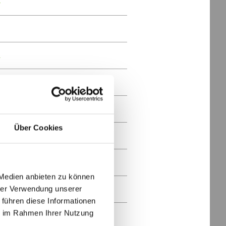
4
3
2
1
0
Über Cookies
9
8
 Medien anbieten zu können
hrer Verwendung unserer
7
 führen diese Informationen
ie im Rahmen Ihrer Nutzung
6