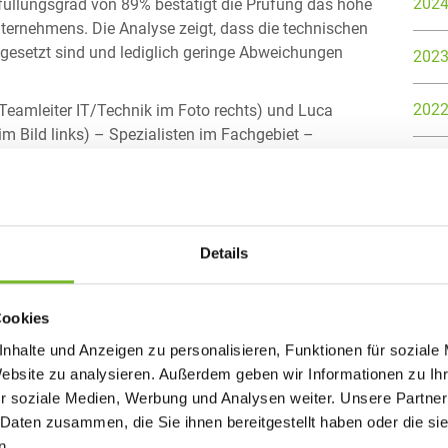
202
füllungsgrad von 89% bestätigt die Prüfung das hohe
ternehmens. Die Analyse zeigt, dass die technischen
setzt sind und lediglich geringe Abweichungen
202
202
Teamleiter IT/Technik im Foto rechts) und Luca
im Bild links) – Spezialisten im Fachgebiet –
202
herheit im Unternehmen
202
ests wurde die Resilienz der IT-Strukturen gezielt
Details
ereiche im Fokus:
201
truktur
Cookies
201
nhalte und Anzeigen zu personalisieren, Funktionen für soziale
Website zu analysieren. Außerdem geben wir Informationen zu I
201
r soziale Medien, Werbung und Analysen weiter. Unsere Partner
 Daten zusammen, die Sie ihnen bereitgestellt haben oder die s
201
 und Richtlinien
n.