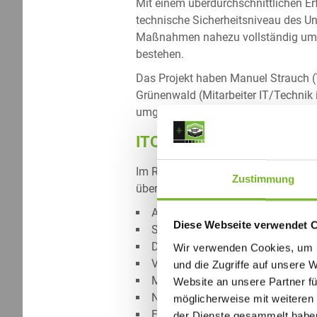
Mit einem überdurchschnittlichen Er
technische Sicherheitsniveau des Un
Maßnahmen nahezu vollständig umge
bestehen.
Das Projekt haben Manuel Strauch (
Grünenwald (Mitarbeiter IT/Technik 
umgesetzt.
ITQ Basisprüfung: IT-Sic
Im Rahmen eines umfassenden Stresst
Zustimmung
überprüft. Dabei standen folgende B
Analyse der bestehenden IT-Infras
Diese Webseite verwendet 
Sicherheit von IT-Systemen
Datensicherung
Wir verwenden Cookies, um I
VPN und WLAN
und die Zugriffe auf unsere 
Mobile Endgeräte
Website an unsere Partner fü
Notfallvorsorge
möglicherweise mit weiteren
Einhaltung gesetzlicher Vorgaben
der Dienste gesammelt habe