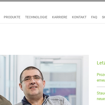
PRODUKTE
TECHNOLOGIE
KARRIERE
KONTAKT
FAQ
S
t ITQ-Zertifiziert: Staudigl-Druck bestätigt hohen IT-Sicherheitsstandard
Letz
Proz
erneu
Staud
neue