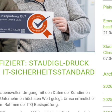
Plak
Erneu
best
21.0
Staud
Clim
07.0
FIZIERT: STAUDIGL-DRUCK
 IT-SICHERHEITSSTANDARD
Arc
202
rtrauensvollen Umgang mit den Daten der Kundinnen
 Unternehmen höchsten Wert gelegt. Umso erfreulicher
202
ng im Rahmen der ITQ-Basisprüfung.