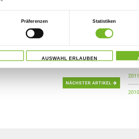
201
u noch mehr Sicherheit
Präferenzen
Statistiken
g zeigen, dass die Staudigl-Druck GmbH & Co. KG über
201
nt verfügt.
ntwicklung des Sicherheitsniveaus gewährleistet – für
201
t und Zukunftssicherheit für Kunden und Partner.
AUSWAHL ERLAUBEN
201
201
NÄCHSTER ARTIKEL
201