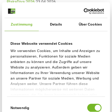
PlakaDiva 2026
23.04.2026
Erneut ITQ-Zertifiziert: Staudigl-Druck bestätigt hohen IT-
Sicherheitsstandard
21.04.2026
Zustimmung
Details
Über Cookies
Staudigl-Druck pflanzt mit ClimatePartner Bäume in
München
07.04.2026
Diese Webseite verwendet Cookies
Wir verwenden Cookies, um Inhalte und Anzeigen zu
personalisieren, Funktionen für soziale Medien
anbieten zu können und die Zugriffe auf unsere
Archiv
Website zu analysieren. Außerdem geben wir
Informationen zu Ihrer Verwendung unserer Website
2026
an unsere Partner für soziale Medien, Werbung und
Analysen weiter. Unsere Partner führen diese
Informationen möglicherweise mit weiteren Daten
2025
zusammen, die Sie ihnen bereitgestellt haben oder
die sie im Rahmen Ihrer Nutzung der Dienste
2024
Einwilligungsauswahl
gesammelt haben.
Notwendig